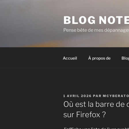
Aller
au
BLOG NOT
contenu
principal
Pense bête de mes dépannages 
Accueil
À propos de
Blo
PUBLIÉ
1 AVRIL 2026
PAR
MCYBERAT
LE
Où est la barre de
sur Firefox ?