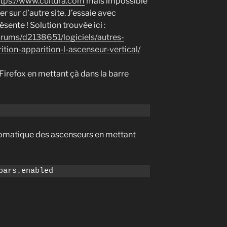
ttps://www.cultura.com
mais impossible
er sur d’autre site. J’essaie avec
sente ! Solution trouvée ici :
orums/d2138651/logiciels/autres-
rition-apparition-l-ascenseur-vertical/
Firefox en mettant çà dans la barre
utomatique des ascenseurs en mettant
bars.enabled