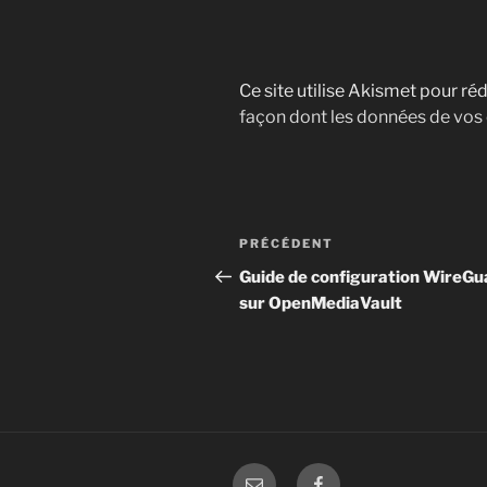
Ce site utilise Akismet pour réd
façon dont les données de vos
Navigation
Article
PRÉCÉDENT
de
précédent
Guide de configuration WireGu
sur OpenMediaVault
l’article
E-
facebook