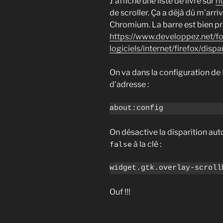
J’affiche une liste de livre sur
h
de scroller. Ça a déjà dû m’arriv
Chromium. La barre est bien pré
https://www.developpez.net/f
logiciels/internet/firefox/dispa
On va dans la configuration de 
d’adresse :
On désactive la disparition a
à la clé :
false
widget.gtk.overlay-scroll
Ouf !!!