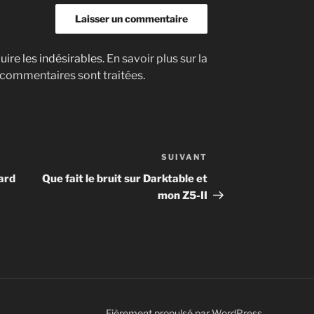
uire les indésirables.
En savoir plus sur la
 commentaires sont traitées
.
SUIVANT
Article
suivant
ard
Que fait le bruit sur Darktable et
mon Z5-II
Fièrement propulsé par WordPress