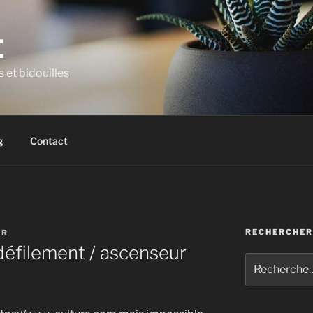
E
et bidouilles
g
Contact
RECHERCHER
OR
 défilement / ascenseur
Recherche
pour
: