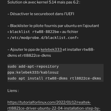
Solution ok avec kernel 5.14 mais pas 6.2 :
– Désactiver le secureboot dans l’UEFI
– Blacklister le pilote fournis par ubuntu en l’ajoutant
«
blacklist rtw88-8822be
» au fichier
«
/etc/modprobe.d/blacklist.conf
«
– Ajouter le ppa de
kelebek333
et installer rtw88-
dkms et rtl8822ce-dkms
sudo add-apt-repository 
ppa:kelebek333/kablosuz

sudo apt install rtw88-dkms rtl8822ce-dkms
Liens :
https://tutorialforlinux.com/2022/01/12/realtek-
rtl8821ce-driver-ubuntu-22-04-installation-step-by-