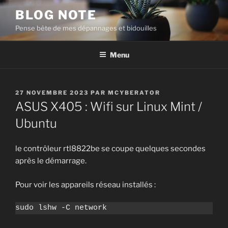
Aller
BLOG NOTE
au
Pense bête de mes dépannages et bidouilles
contenu
principal
Menu
PUBLIÉ
27 NOVEMBRE 2023
PAR
MCYBERATOR
LE
ASUS X405 : Wifi sur Linux Mint /
Ubuntu
le contrôleur rtl8822be se coupe quelques secondes
après le démarrage.
Pour voir les appareils réseau installés :
sudo lshw -C network