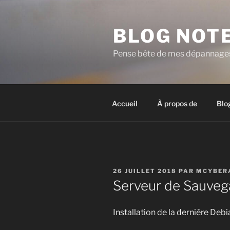
Aller
au
BLOG NOT
contenu
principal
Pense bête de mes dépannages 
Accueil
À propos de
Blo
PUBLIÉ
26 JUILLET 2018
PAR
MCYBER
LE
Serveur de Sauveg
Installation de la dernière De