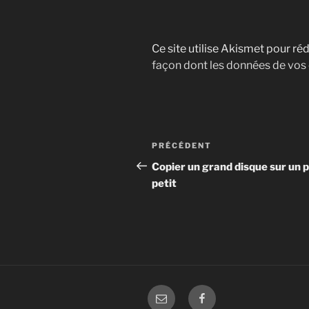
Ce site utilise Akismet pour réd
façon dont les données de vos
Navigation
Article
PRÉCÉDENT
de
précédent
Copier un grand disque sur un p
petit
l’article
E-
facebook