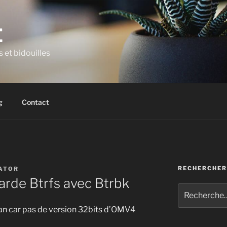
E
et bidouilles
g
Contact
RECHERCHER
ATOR
arde Btrfs avec Btrbk
Recherche
pour
bian car pas de version 32bits d’OMV4
: