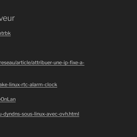
veur
btrbk
reseau/article/attribuer-une-ip-fixe-a-
ake-linux-rtc-alarm-clock
keOnLan
du-dyndns-sous-linux-avec-ovh.html