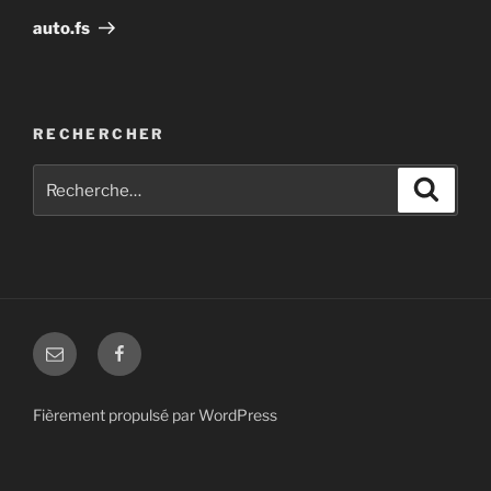
suivant
auto.fs
RECHERCHER
Recherche
Recher
pour
:
E-
facebook
mail
Fièrement propulsé par WordPress