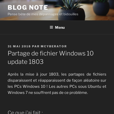
Aller
BLOG NOTE
au
Pense bête de mes dépannages et bidouilles
contenu
principal
Menu
PUBLIÉ
31 MAI 2018
PAR
MCYBERATOR
LE
Partage de fichier Windows 10
update 1803
Après la mise à jour 1803, les partages de fichiers
disparaissent et réapparaissent de façon aléatoire sur
les PCs Windows 10 ! Les autres PCs sous Ubuntu et
Windows 7 ne souffrent pas de ce problème.
Ce que j’ai fait :