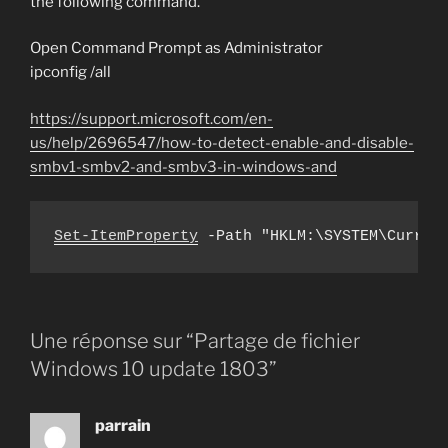
the following command.
Open Command Prompt as Administrator
ipconfig /all
https://support.microsoft.com/en-
us/help/2696547/how-to-detect-enable-and-disable-
smbv1-smbv2-and-smbv3-in-windows-and
Set-ItemProperty
 -Path "HKLM:\SYSTEM\Curren
Une réponse sur “Partage de fichier
Windows 10 update 1803”
parrain