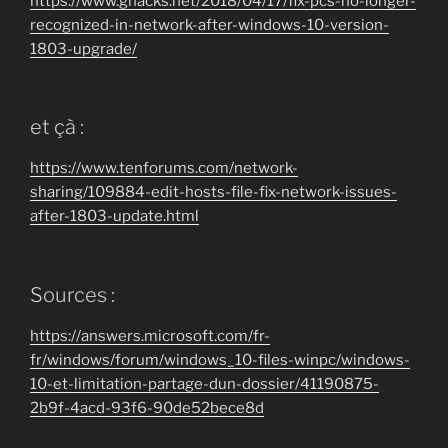
https://www.ghacks.net/2018/04/17/fix-pcs-no-longer-
recognized-in-network-after-windows-10-version-
1803-upgrade/
et çà :
https://www.tenforums.com/network-
sharing/109884-edit-hosts-file-fix-network-issues-
after-1803-update.html
Sources :
https://answers.microsoft.com/fr-
fr/windows/forum/windows_10-files-winpc/windows-
10-et-limitation-partage-dun-dossier/41190875-
2b9f-4acd-93f6-90de52bece8d