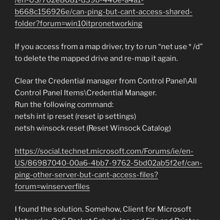
/en-US/702e8081-d39b-440e-a4a1-
b668c156926e/can-ping-but-cant-access-shared-
folder?forum=win10itpronetworking
If you access from a map driver, try to run “net use * /d”
to delete the mapped drive and re-map it again.
Clear the Credential manager from Control Panel\All
Control Panel Items\Credential Manager.
Run the following command:
netsh int ip reset (reset ip settings)
netsh winsock reset (Reset Winsock Catalog)
https://social.technet.microsoft.com/Forums/ie/en-
US/86987040-00a6-4bb7-9762-5bd02ab5f2ef/can-
ping-other-server-but-cant-access-files?
forum=winserverfiles
I found the solution. Somehow, Client for Microsoft