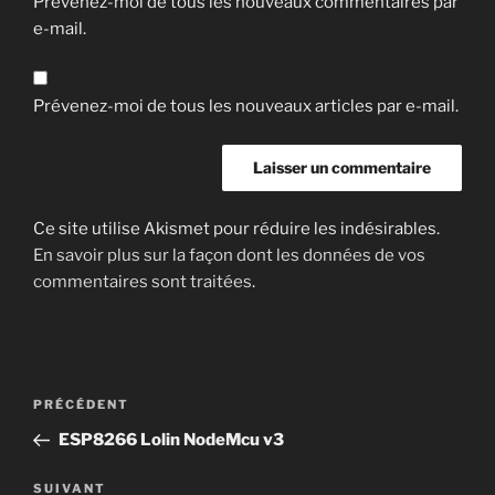
Prévenez-moi de tous les nouveaux commentaires par
e-mail.
Prévenez-moi de tous les nouveaux articles par e-mail.
Ce site utilise Akismet pour réduire les indésirables.
En savoir plus sur la façon dont les données de vos
commentaires sont traitées
.
Navigation
Article
PRÉCÉDENT
de
précédent
ESP8266 Lolin NodeMcu v3
l’article
Article
SUIVANT